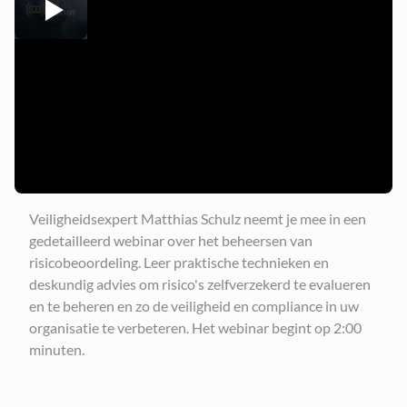
Veiligheidsexpert Matthias Schulz neemt je mee in een
gedetailleerd webinar over het beheersen van
risicobeoordeling. Leer praktische technieken en
deskundig advies om risico's zelfverzekerd te evalueren
en te beheren en zo de veiligheid en compliance in uw
organisatie te verbeteren. Het webinar begint op 2:00
minuten.