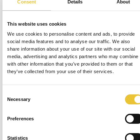
Consent
Details
About
erläutert.
Sie stärkt den Ruf und die Zuverlässigkeit des Unternehmens
und schafft Vertrauen bei Interessengruppen und Kunden.
This website uses cookies
Darüber hinaus zeigt die Einhaltung der Vorschriften, dass
Willkommen zum Safety Book
We use cookies to personalise content and ads, to provide
man sich zu ethischen Praktiken und unternehmerischer
social media features and to analyse our traffic. We also
Verantwortung verpflichtet.
Jetzt, wo Sie wissen, wie das Buch funktioniert,
share information about your use of our site with our social
media, advertising and analytics partners who may combine i
Dieser Leitfaden soll die entscheidende Bedeutung der
kann die Reise losgehen!
with other information that you’ve provided to them or that
Maschinenvorschriften hervorheben und ein umfassendes
they’ve collected from your use of their services.
Verständnis für deren Umsetzung vermitteln. Die Einhaltung
von Gesetzen und Normen zur Maschinensicherheit sorgt
für sicherere Arbeitsplätze, effizientere Abläufe und eine
Consent
Los geht's!
Necessary
nachhaltigere Zukunft. Wenn wir diese Normen verstehen
Selection
Einführung überspringen
und umsetzen, können wir gemeinsam zu einem besseren,
sichereren und produktiveren industriellen Umfeld
Preferences
beitragen.
Statistics