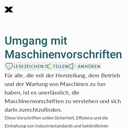
5.0
Zum Seiteninhalt
Maschinenrichtli
Umgang mit
Die Gewährleistung von Sicherheit 
Maschinenvorschriften
Konformität in industriellen Umgeb
beinhaltet die Einhaltung strenge
LESEZEICHEN
TEILEN
ANHÖREN
Maschinenrichtlinien, einschließlich 
Für alle, die mit der Herstellung, dem Betrieb
und der Wartung von Maschinen zu tun
Normen und fortschrittlicher
haben, ist es unerlässlich, die
Erkennungssysteme, um Arbeiter zu sc
Maschinenvorschriften zu verstehen und sich
und Abläufe zu optimieren.
darin zurechtzufinden.
Diese Vorschriften sollen Sicherheit, Effizienz und die
Einhaltung von Industriestandards und behördlichen