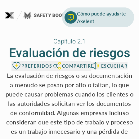
Ir al contenido de la página
Otras regulaciones
Guía de evaluación de
Cómo puede ayudarte
para EE. UU. y Canadá
riesgos
Axelent
Capítulo 2.1
Evaluación de riesgos
PREFERIDOS
COMPARTIR
ESCUCHAR
La evaluación de riesgos o su documentación
a menudo se pasan por alto o faltan, lo que
puede causar problemas cuando los clientes o
las autoridades solicitan ver los documentos
de conformidad. Algunas empresas incluso
consideran que este tipo de trabajo y proceso
es un trabajo innecesario y una pérdida de