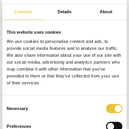
diseño pueden ser demasiado pronto, una vez que tengas
Consent
Details
About
una idea clara de cómo funcionará la máquina y qué partes
móviles son necesarias, es hora de comenzar. Cuanto más
tarde evalúes el riesgo, más difícil, más lento y menos eficaz
This website uses cookies
será.
We use cookies to personalise content and ads, to
Comenzar pronto también te ayudará a evitar dos
provide social media features and to analyse our traffic.
consecuencias comunes de una evaluación de riesgos
We also share information about your use of our site with
errónea:
our social media, advertising and analytics partners who
Bienvenido al Safety Book
may combine it with other information that you’ve
Costosos cambios tardíos en el diseño para acomodar
provided to them or that they’ve collected from your use
características de seguridad suficientes.
of their services.
Este libro te ayudará a acelerar tu flujo de
Retrasos en la puesta en servicio final y uso operativo.
trabajo y te mantendrá siempre actualizado en
Aunque lo mejor es empezar pronto, nunca es demasiado
el sector de la seguridad. ¡Escribe tu nombre
tarde para realizar una evaluación de riesgos. Es de vital
Consent
para comenzar!
Necessary
Selection
importancia que se lleve a cabo, incluso si eso implica la
necesidad de cambiar las medidas de seguridad.
Preferences