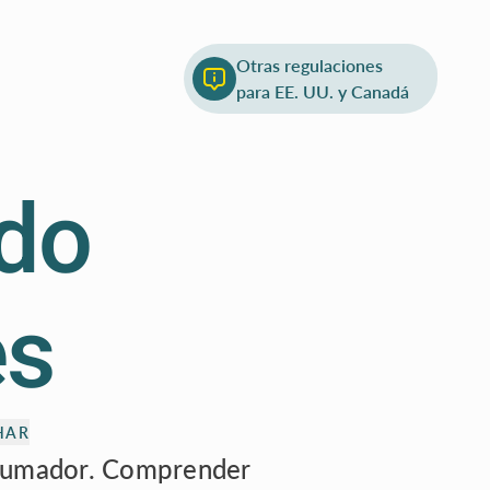
Otras regulaciones
Subcapítulo anterior
Norma tipo A
para EE. UU. y Canadá
ndo
es
HAR
brumador. Comprender