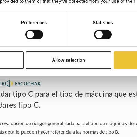
 provided to them or that they’ve collected from your use of their
Preferences
Statistics
ción 1
Saltar entrada
¡Vamos!
producto estándar 
e la solución
Allow selection
IR
ESCUCHAR
ar tipo C para el tipo de máquina que est
dares tipo C.
 evaluación de riesgos generalizada para el tipo de máquina y d
ás detalle, pueden hacer referencia a las normas de tipo B.