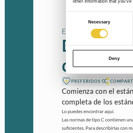
other information that you’ve
Consent
Necessary
Selection
Estrategia de investiga
Desde el 
detalles d
Deny
PREFERIDOS
COMPART
Comienza con el estánd
completa de los están
Lo puedes encontrar
aquí
.
Las normas de tipo C contienen una
suficientes. Para describirlas con m