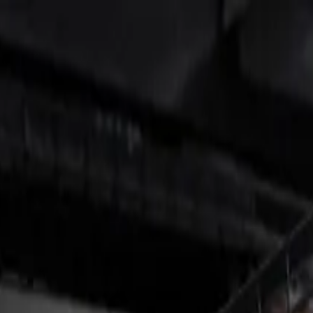
b
Más