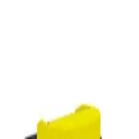
b
Más