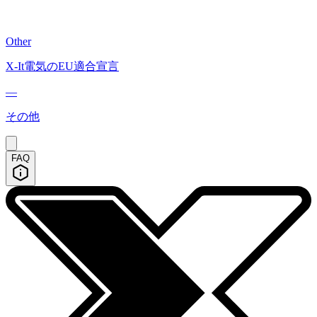
Other
X-It電気のEU適合宣言
—
その他
FAQ