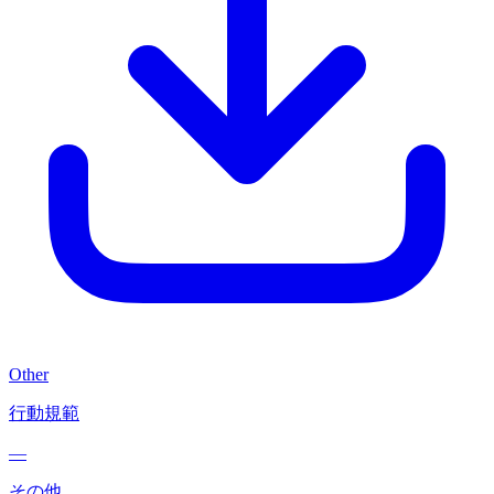
Other
行動規範
—
その他