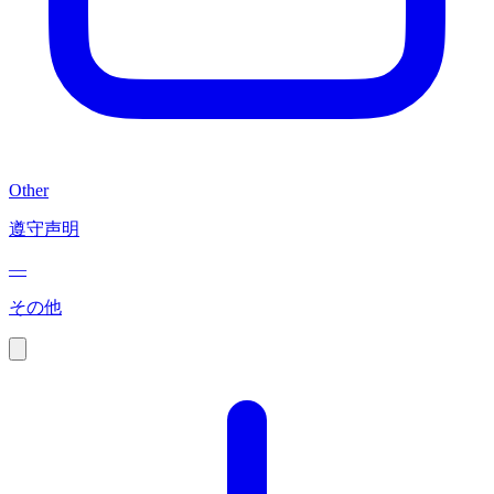
Other
遵守声明
—
その他