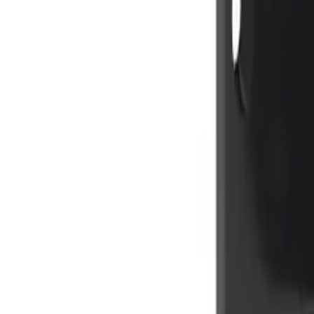
画像を見る
画像を見る
画像を見る
画像を見る
画像を見る