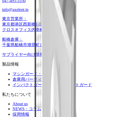
047-495-5550
info@axelent.jp
東京営業所：
東京都港区西新橋1-18-6
クロスオフィス内幸町1108
船橋倉庫：
千葉県船橋市潮見町18-3
サプライヤー向け情報
製品情報
マシンガード・安全柵
倉庫用パーティション
インパクトガード・フォークリフトガード
私たちについて
About us
NEWS・コラム
採用情報