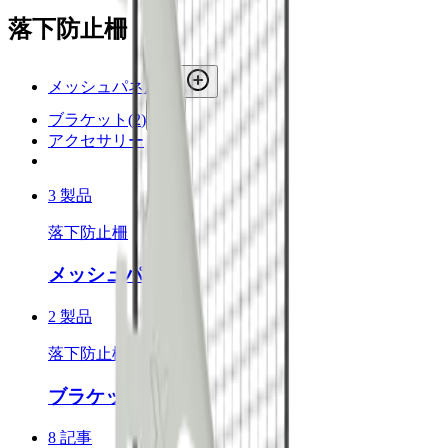
落下防止柵
メッシュパネル
(
3
)
ブラケット
(
2
)
アクセサリー
3 製品
落下防止柵
メッシュパネル
2 製品
落下防止柵
ブラケット
8 記事