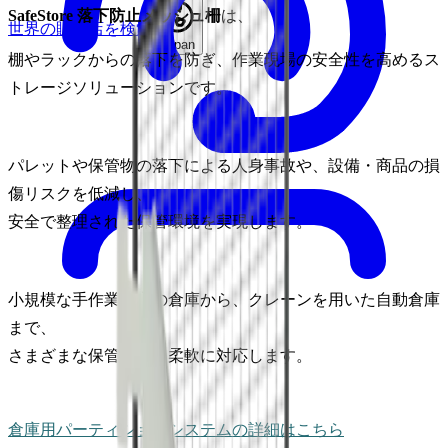
SafeStore 落下防止メッシュ柵
は、
世界の販売店を検索
Japan
棚やラックからの落下を防ぎ、作業現場の安全性を高めるス
トレージソリューションです。
パレットや保管物の落下による人身事故や、設備・商品の損
傷リスクを低減し、
安全で整理された保管環境を実現します。
小規模な手作業中心の倉庫から、クレーンを用いた自動倉庫
まで、
さまざまな保管環境に柔軟に対応します。
倉庫用パーティションシステムの詳細はこちら