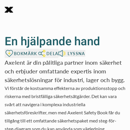
Axelent
Till sidinnehållet
Safety
Book
En hjälpande hand
BOKMÄRK
DELA
LYSSNA
Axelent är din pålitliga partner inom säkerhet
Axelent är ett
och erbjuder omfattande expertis inom
svenskt företag med
säkerhetslösningar för industri, lager och bygg.
lång erfarenhet
Vi förstår de kostsamma effekterna av produktionsstopp och
inom tillverkning av
riskerna med bristfälliga säkerhetsåtgärder. Det kan vara
nätväggssystem i
svårt att navigera i komplexa industriella
säkerhetsföreskrifter, men med Axelent Safety Book får du
form av skydds- och
tillgång till ett omfattande säkerhetspaket med steg-för-
avskiljningssystem
steg-diagram som du kan använda som vägledning.