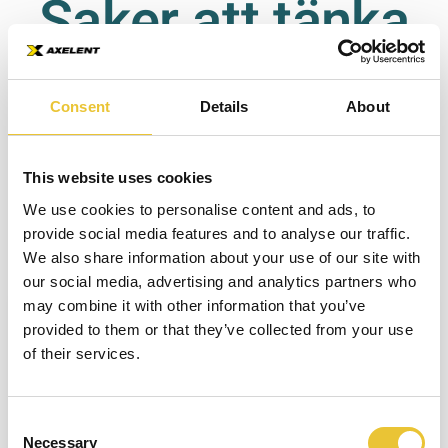
Saker att tänka
om
säkerhetsstandarder,
på när man
som vi hoppas
Consent
Details
About
kunna dela med oss
investerar i
av till dig genom
This website uses cookies
denna bok.
maskinskydd
We use cookies to personalise content and ads, to
provide social media features and to analyse our traffic.
We also share information about your use of our site with
our social media, advertising and analytics partners who
DELA
LYSSNA
Välkommen till Safety Book
may combine it with other information that you’ve
provided to them or that they’ve collected from your use
of their services.
Den här boken kommer att hjälpa dig att snabba
Vikten av maskinskydd och
upp ditt arbetsflöde och alltid hålla dig
säkerhetsstängsel
uppdaterad inom säkerhetsbranschen. Skriv in
Consent
ditt namn för att komma igång!
Necessary
Selection