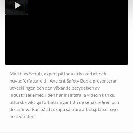
Matthias Schulz, expert på industrisäkerhet och
huvudförfattare till Axelent Safety Book, presenterar
utvecklingen och den växande betydelsen av
industrisäkerhet. I den här insiktsfulla videon kan du
utforska viktiga förbättringar från de senaste åren och
deras inverkan på att skapa säkrare arbetsplatser över
hela världen.