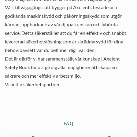
för industri, lager
Vårt tillvägagångssätt bygger på Axelents testade och
godkända maskinskydd och påkörningsskydd som utgör
och bygg. Säkerhet,
kärnan, uppbackade av vår djupa kunskap och lyhörda
service och smarta
service. Detta säkerställer att du får en effektiv och snabbt
lösningar är ledord
levererad säkerhetslösning som är skräddarsydd för dina
som präglar hela vår
behov, oavsett var du befinner dig i världen.
Det är därför vi har sammanställt vår kunskap i Axelent
organisation och
Safety Book för att ge dig alla möjligheter att skapa en
verksamhet. Genom
säkrare och mer effektiv arbetsmiljö.
åren har vi samlat på
Vi är din säkerhetspartner.
oss omfattande
kunskaper om hur
man uppnår optimal
FAQ
maskinsäkerhet och