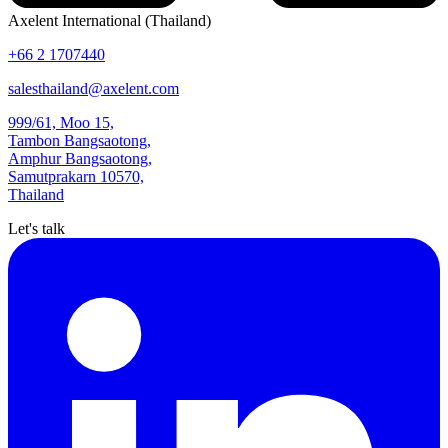
Axelent International (Thailand)
+66 2 1707440
salesthailand@axelent.com
999/61, Moo 15,
Tambon Bangsaotong,
Amphur Bangsaotong,
Samutprakarn 10570,
Thailand
Let's talk