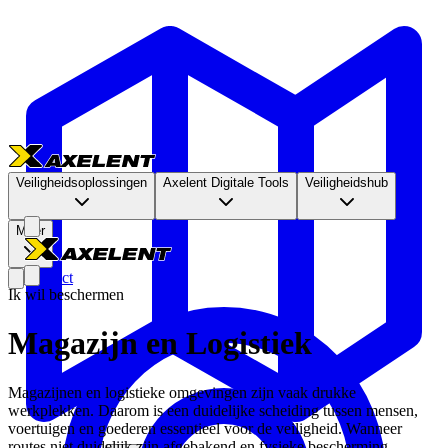
Veiligheidsoplossingen
Axelent Digitale Tools
Veiligheidshub
Meer
Contact
Ik wil beschermen
Magazijn en Logistiek
Magazijnen en logistieke omgevingen zijn vaak drukke
werkplekken. Daarom is een duidelijke scheiding tussen mensen,
voertuigen en goederen essentieel voor de veiligheid. Wanneer
routes niet duidelijk zijn afgebakend en fysieke bescherming