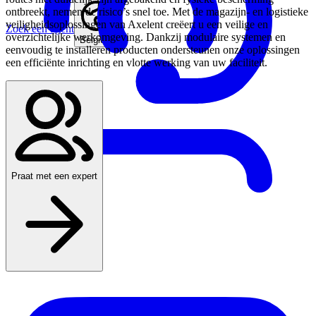
ontbreekt, nemen de risico’s snel toe. Met de magazijn- en logistieke
veiligheidsoplossingen van Axelent creëert u een veilige en
Zoek een agent
overzichtelijke werkomgeving. Dankzij modulaire systemen en
Belgium
eenvoudig te installeren producten ondersteunen onze oplossingen
een efficiënte inrichting en vlotte werking van uw faciliteit.
Praat met een expert