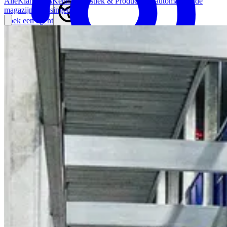
Alle
Klantcases
Kennis
Logistiek & Productie
Geautomatiseerde
magazijnoplossingen
Zoek een agent
Belgium