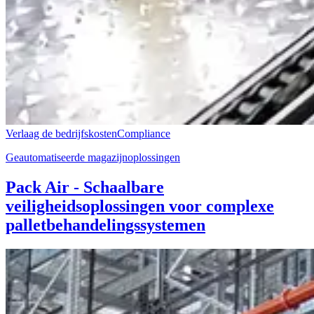
Verlaag de bedrijfskosten
Compliance
Geautomatiseerde magazijnoplossingen
Pack Air - Schaalbare
veiligheidsoplossingen voor complexe
palletbehandelingssystemen