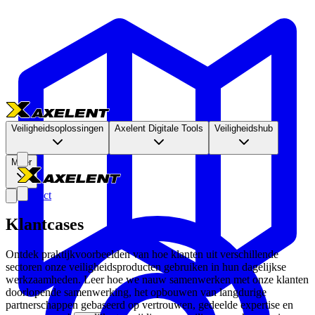
Veiligheidsoplossingen
Axelent Digitale Tools
Veiligheidshub
Meer
Contact
Klantcases
Ontdek praktijkvoorbeelden van hoe klanten uit verschillende
sectoren onze veiligheidsproducten gebruiken in hun dagelijkse
werkzaamheden. Leer hoe we nauw samenwerken met onze klanten
doorlopende samenwerking, het opbouwen van langdurige
partnerschappen gebaseerd op vertrouwen, gedeelde expertise en