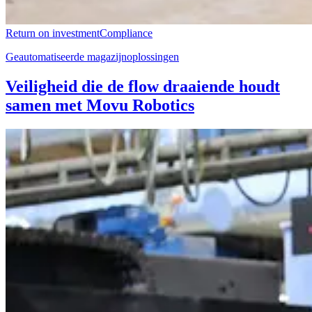
Return on investment
Compliance
Geautomatiseerde magazijnoplossingen
Veiligheid die de flow draaiende houdt
samen met Movu Robotics