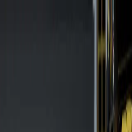
Sicherheitslösungen
Digitale Axelent Tools
Safety Hub
Mehr
Kontakt
Skip