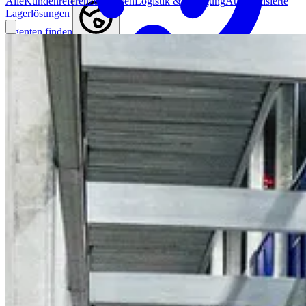
Alle
Kundenreferenzen
Wissen
Logistik & Fertigung
Automatisierte
Lagerlösungen
Agenten finden
Germany