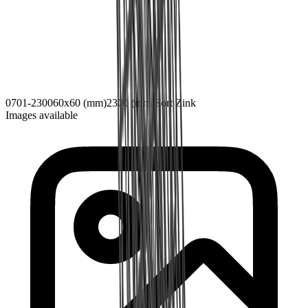
0701-2300
60x60 (mm)
2300 (mm)
Sort Zink
Images available