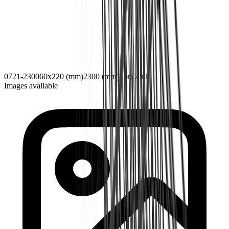
0721-2300
60x220 (mm)
2300 (mm)
Sort Zink
Images available