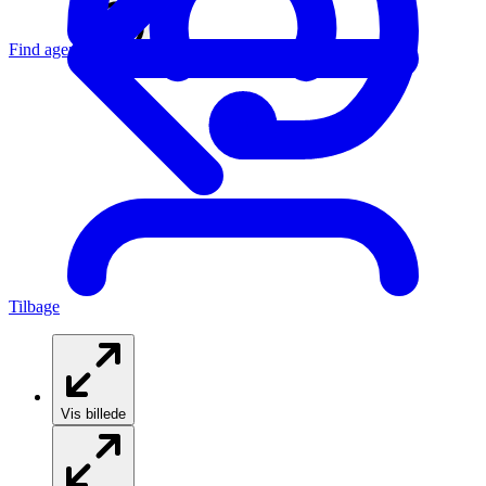
Find agent
Denmark
Tilbage
Vis billede