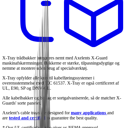
X-Tray trådbakker integreres nemt med Axelents X-Guard
maskinafskærmninger. Bakkerne er stærke, tilpasningsdygtige og
nemme at montere uden brug af specialværktøj.
X-Tray opfylder alle krav til kabelføringssystemer i
overensstemmelse med IEC 61537. X-Tray er også certificeret af
UL, E90, SP og DNV-GL.
Alle kabelbakker og beslag er sortgalvaniserede, så de matcher X-
Guards' sorte paneler.
Axelent’s cable trays are designed for
many applications
and
are
tested and certified
to guarantee the best quality.
* Our UL certification also gives us NEMA approval.