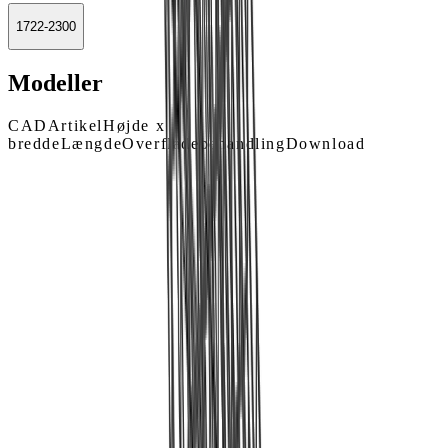
1722-2300
Modeller
CAD
Artikel
Højde x
bredde
Længde
Overfladebehandling
Download