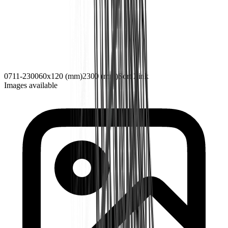
0711-2300
60x120 (mm)
2300 (mm)
Sort Zink
Images available