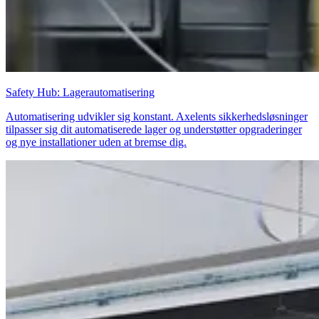
Safety Hub: Lagerautomatisering
Automatisering udvikler sig konstant. Axelents sikkerhedsløsninger
tilpasser sig dit automatiserede lager og understøtter opgraderinger
og nye installationer uden at bremse dig.