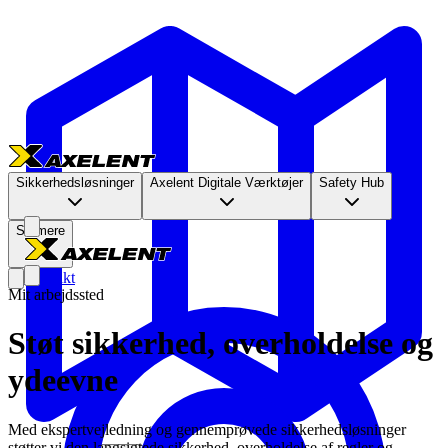
Sikkerhedsløsninger
Axelent Digitale Værktøjer
Safety Hub
Se mere
Kontakt
Mit arbejdssted
Støt sikkerhed, overholdelse og
ydeevne
Med ekspertvejledning og gennemprøvede sikkerhedsløsninger
støtter vi den langsigtede sikkerhed, overholdelse af regler og