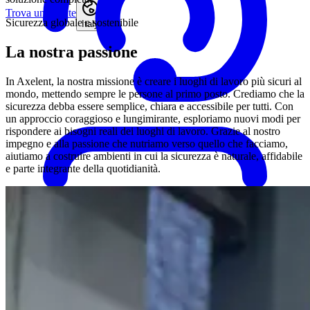
Trova un agente
Sicurezza globale e sostenibile
Italy
La nostra passione
In Axelent, la nostra missione è creare i luoghi di lavoro più sicuri al
mondo, mettendo sempre le persone al primo posto. Crediamo che la
sicurezza debba essere semplice, chiara e accessibile per tutti. Con
un approccio coraggioso e lungimirante, esploriamo nuovi modi per
rispondere ai bisogni reali dei luoghi di lavoro. Grazie al nostro
impegno e alla passione che nutriamo verso quello che facciamo,
aiutiamo a costruire ambienti in cui la sicurezza è naturale, affidabile
e parte integrante della quotidianità.