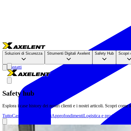
Soluzioni di Sicurezza
Strumenti Digitali Axelent
Safety Hub
Scopri 
Contatti
Safety hub
Esplora i case history dei nostri clienti e i nostri articoli. Scopri com
Tutto
Casi studio dei clienti
Approfondimenti
Logistica e produzione
So