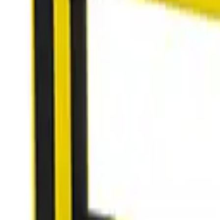
X-Protect
フロアバリア
Download datasheet
Show available 3D models below