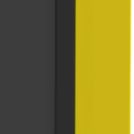
elen. Afdeklijsten worden standaard in het zwart (RAL 9011) meegelever
sten zijn leverbaar in hoogtes van 1900 en 2200 mm.