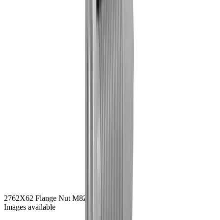
2762
X62 Flange Nut M8
Zwarte zink
Images available