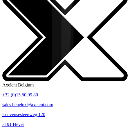
Axelent Belgium
+32 (0)15 50 99 80
sales.benelux@axelent.com
Leuvensesteenweg 120
3191 Hever