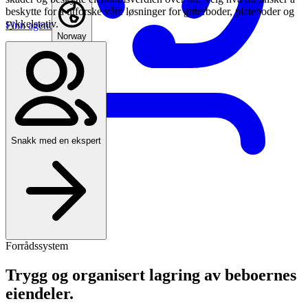
beskytte for å utforske våre løsninger for gitterboder, plateboder og
sykkelstativ.
Finn agent
Norway
Snakk med en ekspert
Forrådssystem
Trygg og organisert lagring av beboernes
eiendeler.