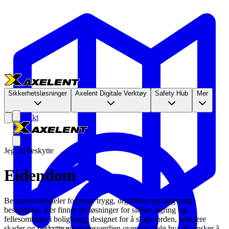
Sikkerhetsløsninger
Axelent Digitale Verktøy
Safety Hub
Mer
Kontakt
Jeg vil beskytte
Eidendom
Beboeres eiendeler fortjener trygg, organisert og langvarig
beskyttelse. Her finner du løsninger for sikker lagring og
fellesområder i boligbygg, designet for å skape orden, redusere
skader og beskytte eiendomsverdien over tid. Velg hva du ønsker å