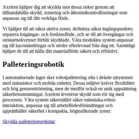
Axelent hjälper dig att skydda mot dessa risker genom att
tillhandahålla skydd, zonering och åtkomstkontrollösningar som
anpassar sig till ditt verkliga flöde.
Vi hjälper till att säkra aktiva zoner, definiera säkra ingångspunkter,
separera fotgängar- och fordonsflöde, och se till att övergångar och
omstartsekvenser förblir skyddade. Våra modulära system anpassar
sig till layoutändringar och stöder efterlevnad från dag ett. Samtidigt
hjälper de till att hålla ditt materialflöde säkert och effektivt.
Palleteringsrobotik
I automatiserade lager sker robotpalletering ofta i delade utrymmen
med människor och mobila enheter. Dessa miljöer kräver flexibilitet
och hög genomströmning, men de medför också en unik uppsättning
säkerhetsutmaningar. Axelent levererar skydd som rör sig med
processen. Våra system säkerställer säker människa-robot-
interaktion, anpassar sig till arbetsflödesförändringar och
upprätthåller säkerhet i kompakta, högtrafikerade zoner.
Skydda palleteringsrobotar