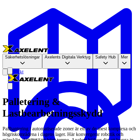
Säkerhetslösningar
Axelents Digitala Verktyg
Safety Hub
Mer
Kontakt
Palletering &
Lastbearbetningsskydd
Pallhantering i automatiserade zoner är ett av de mest komplexa och
högriskområdena i dagens lager. Här konvergerar robotik och
mänsklig aktivitet i ett högt tempo. Axelent hjälper dig att bygga in