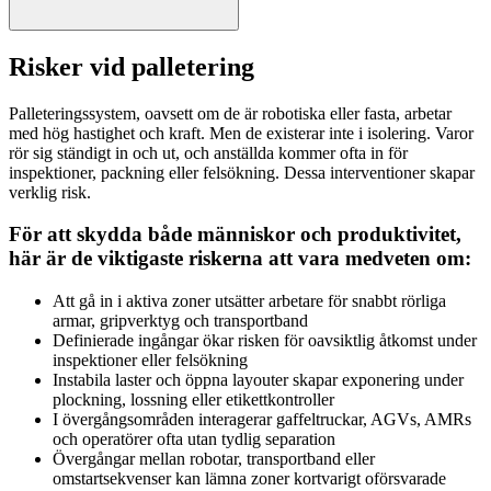
Risker vid palletering
Palleteringssystem, oavsett om de är robotiska eller fasta, arbetar
med hög hastighet och kraft. Men de existerar inte i isolering. Varor
rör sig ständigt in och ut, och anställda kommer ofta in för
inspektioner, packning eller felsökning. Dessa interventioner skapar
verklig risk.
För att skydda både människor och produktivitet,
här är de viktigaste riskerna att vara medveten om:
Att gå in i aktiva zoner utsätter arbetare för snabbt rörliga
armar, gripverktyg och transportband
Definierade ingångar ökar risken för oavsiktlig åtkomst under
inspektioner eller felsökning
Instabila laster och öppna layouter skapar exponering under
plockning, lossning eller etikettkontroller
I övergångsområden interagerar gaffeltruckar, AGVs, AMRs
och operatörer ofta utan tydlig separation
Övergångar mellan robotar, transportband eller
omstartsekvenser kan lämna zoner kortvarigt oförsvarade