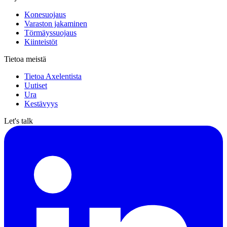
Konesuojaus
Varaston jakaminen
Törmäyssuojaus
Kiinteistöt
Tietoa meistä
Tietoa Axelentista
Uutiset
Ura
Kestävyys
Let's talk