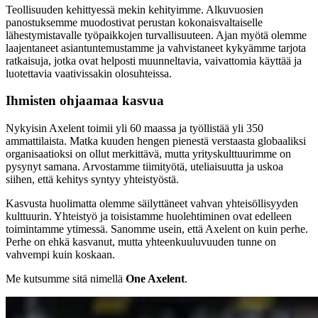
Teollisuuden kehittyessä mekin kehityimme. Alkuvuosien
panostuksemme muodostivat perustan kokonaisvaltaiselle
lähestymistavalle työpaikkojen turvallisuuteen. Ajan myötä olemme
laajentaneet asiantuntemustamme ja vahvistaneet kykyämme tarjota
ratkaisuja, jotka ovat helposti muunneltavia, vaivattomia käyttää ja
luotettavia vaativissakin olosuhteissa.
Ihmisten ohjaamaa kasvua
Nykyisin Axelent toimii yli 60 maassa ja työllistää yli 350
ammattilaista. Matka kuuden hengen pienestä verstaasta globaaliksi
organisaatioksi on ollut merkittävä, mutta yrityskulttuurimme on
pysynyt samana. Arvostamme tiimityötä, uteliaisuutta ja uskoa
siihen, että kehitys syntyy yhteistyöstä.
Kasvusta huolimatta olemme säilyttäneet vahvan yhteisöllisyyden
kulttuurin. Yhteistyö ja toisistamme huolehtiminen ovat edelleen
toimintamme ytimessä. Sanomme usein, että Axelent on kuin perhe.
Perhe on ehkä kasvanut, mutta yhteenkuuluvuuden tunne on
vahvempi kuin koskaan.
Me kutsumme sitä nimellä
One Axelent
.