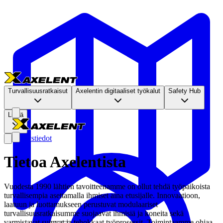
Turvallisuusratkaisut
Axelentin digitaaliset työkalut
Safety Hub
Lisää
Yhteystiedot
Tietoa Axelentista
Vuodesta 1990 lähtien tavoitteenamme on ollut tehdä työpaikoista
turvallisempia asettamalla ihmiset aina etusijalle. Innovaatioon,
laatuun ja luottamukseen perustuvat modulaariset
turvallisuusratkaisumme suojaavat ihmisiä ja koneita sekä
varmistavat sujuvat ja tehokkaat työprosessit. Toimintaamme ohjaa