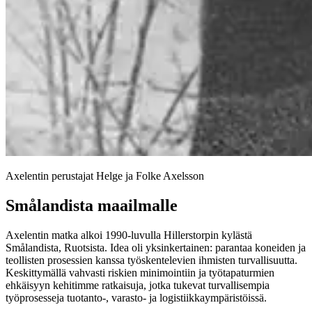
Axelentin perustajat Helge ja Folke Axelsson
Smålandista maailmalle
Axelentin matka alkoi 1990-luvulla Hillerstorpin kylästä
Smålandista, Ruotsista. Idea oli yksinkertainen: parantaa koneiden ja
teollisten prosessien kanssa työskentelevien ihmisten turvallisuutta.
Keskittymällä vahvasti riskien minimointiin ja työtapaturmien
ehkäisyyn kehitimme ratkaisuja, jotka tukevat turvallisempia
työprosesseja tuotanto-, varasto- ja logistiikkaympäristöissä.