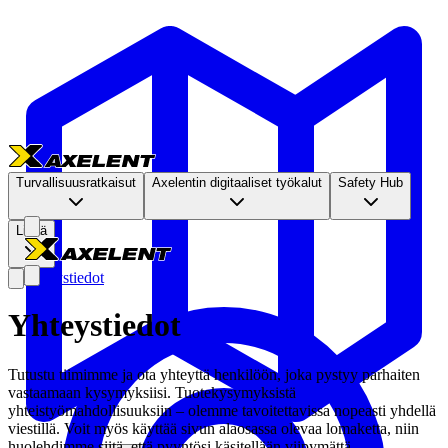
Turvallisuusratkaisut
Axelentin digitaaliset työkalut
Safety Hub
Lisää
Yhteystiedot
Yhteystiedot
Tutustu tiimimme ja ota yhteyttä henkilöön, joka pystyy parhaiten
vastaamaan kysymyksiisi. Tuotekysymyksistä
yhteistyömahdollisuuksiin – olemme tavoitettavissa nopeasti yhdellä
viestillä. Voit myös käyttää sivun alaosassa olevaa lomaketta, niin
huolehdimme siitä, että pyyntösi käsitellään viipymättä.