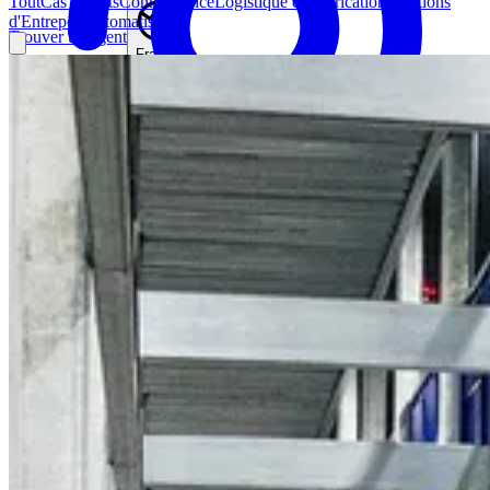
Tout
Cas Clients
Connaissance
Logistique et Fabrication
Solutions
d'Entrepôt Automatisées
Trouver un agent
France