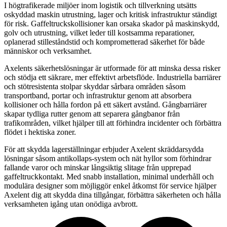
I högtrafikerade miljöer inom logistik och tillverkning utsätts
oskyddad maskin utrustning, lager och kritisk infrastruktur ständigt
för risk. Gaffeltruckskollisioner kan orsaka skador på maskinskydd,
golv och utrustning, vilket leder till kostsamma reparationer,
oplanerad stilleståndstid och komprometterad säkerhet för både
människor och verksamhet.
Axelents säkerhetslösningar är utformade för att minska dessa risker
och stödja ett säkrare, mer effektivt arbetsflöde. Industriella barriärer
och stötresistenta stolpar skyddar sårbara områden såsom
transportband, portar och infrastruktur genom att absorbera
kollisioner och hålla fordon på ett säkert avstånd. Gångbarriärer
skapar tydliga rutter genom att separera gångbanor från
trafikområden, vilket hjälper till att förhindra incidenter och förbättra
flödet i hektiska zoner.
För att skydda lagerställningar erbjuder Axelent skräddarsydda
lösningar såsom antikollaps-system och nät hyllor som förhindrar
fallande varor och minskar långsiktig slitage från upprepad
gaffeltruckkontakt. Med snabb installation, minimal underhåll och
modulära designer som möjliggör enkel åtkomst för service hjälper
Axelent dig att skydda dina tillgångar, förbättra säkerheten och hålla
verksamheten igång utan onödiga avbrott.