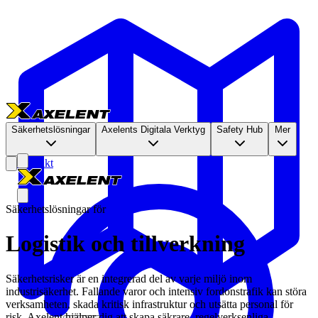
Säkerhetslösningar
Axelents Digitala Verktyg
Safety Hub
Mer
Kontakt
Säkerhetslösningar för
Logistik och tillverkning
Säkerhetsrisker är en integrerad del av varje miljö inom
industrisäkerhet. Fallande varor och intensiv fordonstrafik kan störa
verksamheten, skada kritisk infrastruktur och utsätta personal för
risk. Axelent hjälper dig att skapa säkrare, regelverksenliga