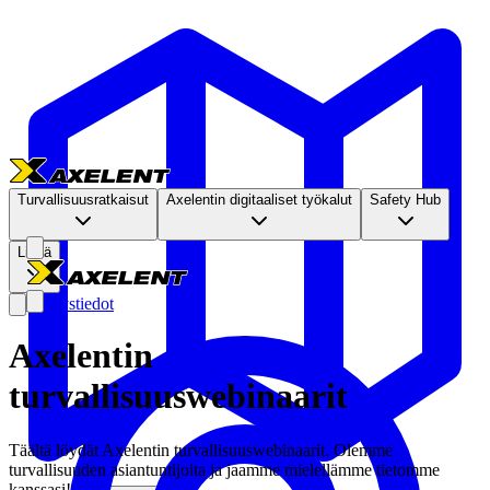
Turvallisuusratkaisut
Axelentin digitaaliset työkalut
Safety Hub
Lisää
Yhteystiedot
Axelentin
turvallisuuswebinaarit
Täältä löydät Axelentin turvallisuuswebinaarit. Olemme
turvallisuuden asiantuntijoita ja jaamme mielellämme tietomme
kanssasi!