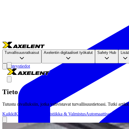
Turvallisuusratkaisut
Axelentin digitaaliset työkalut
Safety Hub
Lisä
Yhteystiedot
Tieto
Tutustu oivalluksiin, jotka vahvistavat turvallisuustietoasi. Tutki art
Kaikki
Kundcase
Tieto
Logistiikka & Valmistus
Automaattiset varastora