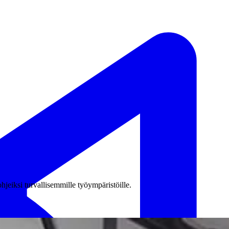
hjeiksi turvallisemmille työympäristöille.