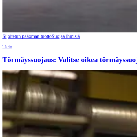
Sijoitetun pääoman tuotto
Suojaa ihmisiä
Tieto
Törmäyssuojaus: Valitse oikea törmäyssuoja