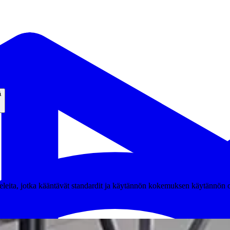
ä
ikkeleita, jotka kääntävät standardit ja käytännön kokemuksen käytännön o
tkaisut